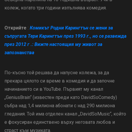
колеж, когато три години изпълнява комедия.
Открийте
:
Комикът Родни Карингтън се жени за
съпругата Тери Карингтън през 1993 г., но се развежда
през 2012 г .: Вижте настоящия му живот за
запознанства
По-късно той решава да напусне колежа, за да
прекара цялото си време в комедия и да започне
начинанието си в YouTube. Първият му канал
„GeniusBrain“ (известен преди като DavidSoComedy)
събра над 1,4 милиона абонати с над 290 милиона
гледания. Той има отделен канал „DavidSoMusic“, който
е фокусиран единствено върху неговата любов и
страст към музиката.