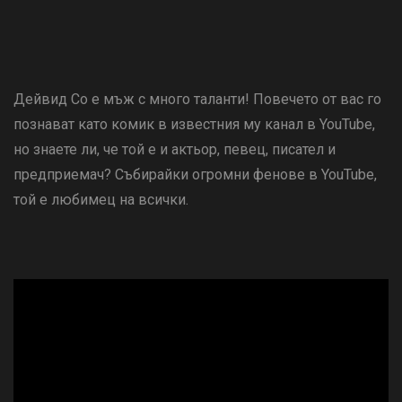
Дейвид Со е мъж с много таланти! Повечето от вас го
познават като комик в известния му канал в YouTube,
но знаете ли, че той е и актьор, певец, писател и
предприемач? Събирайки огромни фенове в YouTube,
той е любимец на всички.
ad