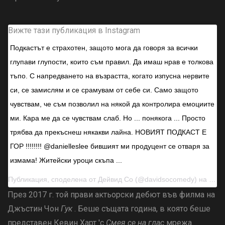
Вижте тази публикация в Instagram
Подкастът е страхотен, защото мога да говоря за всички
глупави глупости, които съм правил. Да имаш нрав е толкова
тъпо. С напредването на възрастта, когато изпусна нервите
си, се замислям и се срамувам от себе си. Само защото
чувствам, че съм позволил на някой да контролира емоциите
ми. Кара ме да се чувствам слаб. Но ... понякога ... Просто
трябва да прекъснеш някакви лайна. НОВИЯТ ПОДКАСТ Е
ГОР !!!!!!!! @danielleslee бившият ми продуцент се отваря за
измама! Житейски уроци скъпа ...
Публикация, споделена от
Дейвид Со
(@davidsocomedy) на 31 март 2019 г. в 14:50 ч. PDT
През 2017 г. той прави актьорски дебют във филма на
Джъстин Чон
Гук
. Беше същата година, в която беше
представен Кевин Харт 'с
Смея се на глас
мрежа.