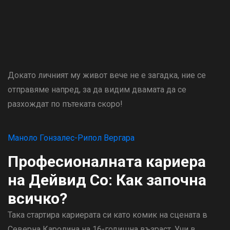
Докато личният му живот вече не е загадка, ние се
отправяме напред, за да видим двамата да се
разхождат по пътеката скоро!
Маноло Гонзалес-Рипол Вергара
Професионалната кариера
на Дейвид Со: Как започна
всичко?
Така стартира кариерата си като комик на сцената в
Северна Каролина на 16-годишна възраст. Учи в