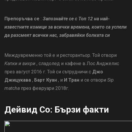
Препоръчва се
:
Запознайте се с Топ 12 на най-
известните комици за всички времена, които са успели
да разсмеят всички нас, забравяйки болката си
Междувременно той е и ресторантьор. Той отвори
Капки и вихри
, сладолед и кафене в Лос Анджелис
през август 2016 г. Той си сътрудничи с
Джо
Джицукава
,
Барт Куан
, и
И Тран
и се отвори
Sip
matcha
през февруари 2018г.
Дейвид Со: Бързи факти