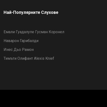
Най-Популярните Слухове
Емали Гуадалупе Гусман Коронел
Наварон Гарибалди
Инес Дьо Рамон
Тимъти Олифант Alexis Knief