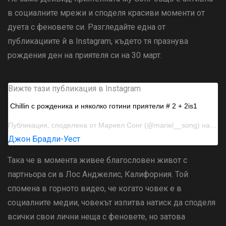
в социалните мрежи и споделя красиви моменти от
дуета с феновете си. Разгледайте една от
публикациите й в Instagram, където тя празнува
рождения ден на приятеля си на 30 март.
Вижте тази публикация в Instagram
Chillin с рожденика и няколко готини приятели # 2 + 2is1
Публикация, споделена от
Мариел Сонг
(@mariel__song) на 30 март 2019 г. в 17:22 ч. PDT
Джон Брадли-Уест
Така че в момента живее благословен живот с
партньора си в Лос Анджелис, Калифорния. Той
спомена в горното видео, че когато човек е в
социалните медии, човекът изпитва натиск да споделя
всички свои лични неща с феновете, но затова