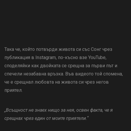
Така че, който потвърди живота си със Сонг чрез
публикация в Instagram, по-късно взе YouTube,
споделяйки как двойката се срещна за първи път и
спечели незабавна връзка. Във видеото той спомена,
че е срещнал любовта на живота си чрез негов
приятел.
„Всъщност не знаех нищо за нея, освен факта, че я
срещнах чрез един от моите приятели.“