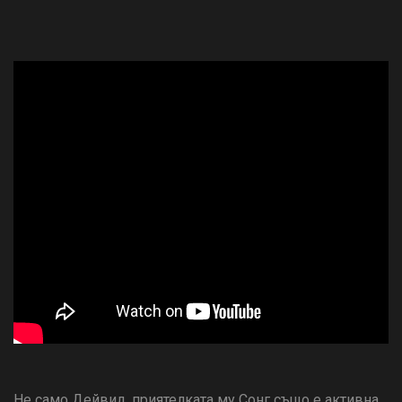
Не само Дейвид, приятелката му Сонг също е активна