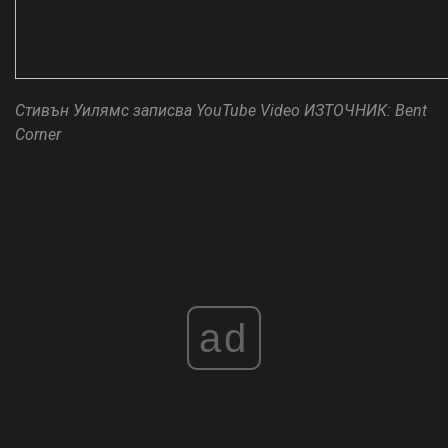
Стивън Уилямс записва YouTube Video
ИЗТОЧНИК: Bent
Corner
ad