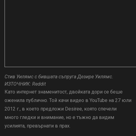
Стив Уилямс с бившата съпруга Дезире Уилямс.
ИЗТОЧНИК: Reddit
Като интернет знаменитост, двойката дори се беше
оженила публично. Той качи видео в YouTube на 27 юли
2012 г., в което предложи Desiree, която спечели
много гледки и внимание, но е тъжно да видим
усилията, превърнати в прах.