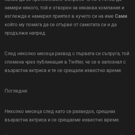
намери някого, той е отворен за някаква компания и
изглежда е намерил приятел в кучето си на име
Сами
който му помага да се отърве от самотата си и да
продължи напред.
След няколко месеца развод с първата си съпруга, той
спомена чрез публикация в Twitter, че се е запознал с
възрастна актриса и те се срещали известно време.
Погледни:
Няколко месеца след като се разведох, срещнах
възрастна актриса и се срещахме известно време.