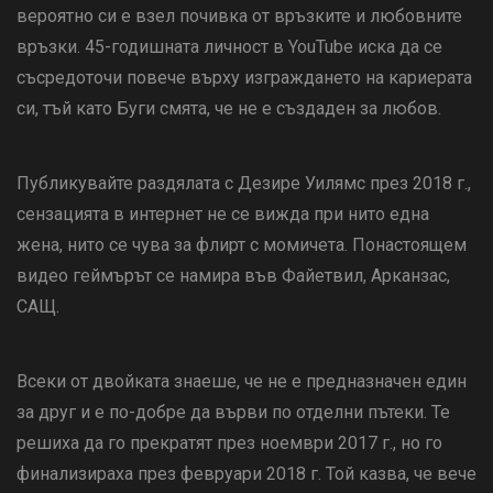
вероятно си е взел почивка от връзките и любовните
връзки. 45-годишната личност в YouTube иска да се
съсредоточи повече върху изграждането на кариерата
си, тъй като Буги смята, че не е създаден за любов.
Публикувайте раздялата с Дезире Уилямс през 2018 г.,
сензацията в интернет не се вижда при нито една
жена, нито се чува за флирт с момичета. Понастоящем
видео геймърът се намира във Файетвил, Арканзас,
САЩ.
Всеки от двойката знаеше, че не е предназначен един
за друг и е по-добре да върви по отделни пътеки. Те
решиха да го прекратят през ноември 2017 г., но го
финализираха през февруари 2018 г. Той казва, че вече