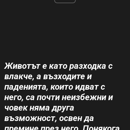
Животът е като разходка с
влакче, а възходите и
паденията, които идват с
него, са почти неизбежни и
човек няма друга
възможност, освен да
премине през него. Понякога