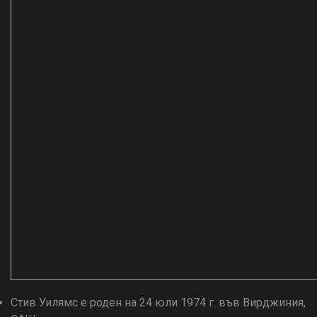
Стив Уилямс е роден на 24 юли 1974 г. във Вирджиния,