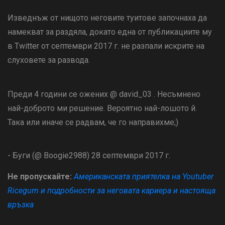
Изведнъж от нищото неговите туитове започнаха да
намекват за раздяла, докато една от публикациите му
в Twitter от септември 2017 г. не разпали искрите на
слуховете за развода.
Преди 4 години се ожених @ david_03 . Несъмнено
най-доброто ми решение. Вероятно най-лошото й.
Така или иначе се радвам, че го направихме;)
- Буги (@ Boogie2988) 28 септември 2017 г.
Не пропускайте:
Американската приятелка на Youtuber
Ricegum и подробности за неговата кариера и настояща
връзка