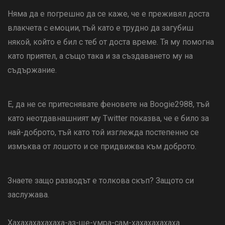
Няма да е погрешно да се каже, че е преживял доста
влакчета с емоции, тъй като е трудно да загубиш
някой, който е бил с теб от доста време. Тя му помогна
като приятел, а също така и за създаването му на
съдържание.
Е, да не се притеснявате феновете на Boogie2988, тъй
като неотдавнашният му Twitter показва, че е било за
най-доброто, тъй като той изглежда постепенно се
измъква от лошото и се придвижва към доброто.
Знаете защо разводът е толкова скъп? Защото си
заслужава.
Хахахахахахаха-аз-ще-умра-сам-хахахахахаха