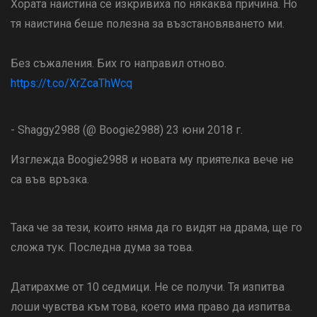
Хората наистина се изкривиха по някаква причина. Но
тя наистина беше полезна за възстановяването ми.
Без съжаления. Бих го направил отново.
https://t.co/XrZcaThWcq
- Shaggy2988 (@ Boogie2988) 23 юни 2018 г.
Изглежда Boogie2988 и новата му приятелка вече не
са във връзка.
Така че за тези, които няма да го видят на драма, ще го
сложа тук. Последна дума за това.
Датирахме от 10 седмици. Не се получи. Тя изпитва
лоши чувства към това, което има право да изпитва.