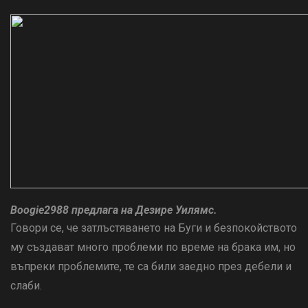
Boogie2988 предлага на Дезире Уилямс.
Говори се, че затлъстяването на Буги и безпокойството
му създават много проблеми по време на брака им, но
въпреки проблемите, те са били заедно през дебели и
слаби.