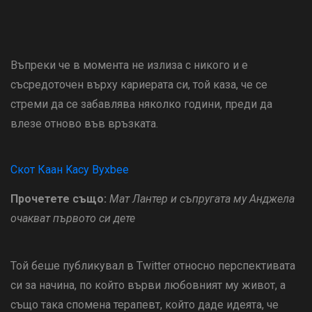
Въпреки че в момента не излиза с никого и е
съсредоточен върху кариерата си, той каза, че се
стреми да се забавлява няколко години, преди да
влезе отново във връзката.
Скот Каан Kacy Byxbee
Прочетете също:
Мат Лантер и съпругата му Анджела
очакват първото си дете
Той беше публикувал в Twitter относно перспективата
си за начина, по който върви любовният му живот, а
също така спомена терапевт, който даде идеята, че