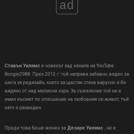
ad
Стивън Уилямс
е човекът зад канала на YouTube
Boogie2988. През 2012 г. той направи забавно видео за
шега за редизайн, което за щастие стана вирусно и бе
видяно от над милиони хора. За съжаление той не е
имал късмет по отношение на любовния си живот, тъй
като е разведен.
Преди това беше женен за
Дезире Уилямс
, не е