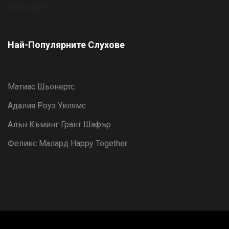
Най-Популярните Слухове
Матиас Шьонертс
Адалия Роуз Уилямс
Алън Къминг Грант Шафър
Феликс Малард Happy Together