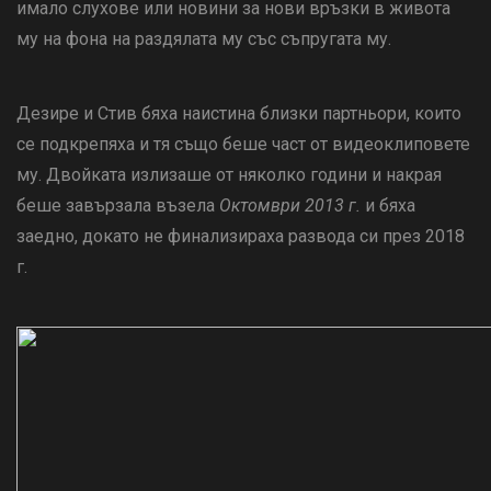
имало слухове или новини за нови връзки в живота
му на фона на раздялата му със съпругата му.
Дезире и Стив бяха наистина близки партньори, които
се подкрепяха и тя също беше част от видеоклиповете
му. Двойката излизаше от няколко години и накрая
беше завързала възела
Октомври 2013 г.
и бяха
заедно, докато не финализираха развода си през 2018
г.