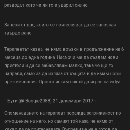
разводът като че ли го е ударил силно.
За тези от вас, които се притесняват да се запозная
твърде рано ...
Терапевтът казва, че няма връзки в продължение на 6
месеца до една година. Насърчи ме да създам нови
приятели и да се забавлявам малко, така че ще го
направя, само за да изляза от къщата и да имам нови
преживявания. Просто искам някой да играе на vidya.
- Буги (@ Boogie2988) 21 декември 2017 г.
Споменаването на терапевт поражда загриженост по
отношение на него, но самият той каза, че няма от
какво да се притеснявате. Въпреки че не е готов да