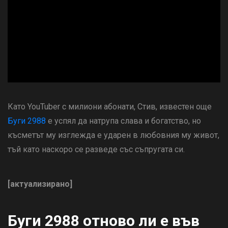
ad
Като YouTuber с милиони абонати, Стив, известен още
Буги 2988
е успял да натрупа слава и богатство, но
късметът му изглежда е ударен в любовния му живот,
тъй като наскоро се разведе със съпругата си.
[актуализирано]
Буги 2988 отново ли е във