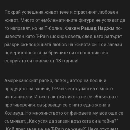
Покрай успешния живот тече и страстният любовен
живот. Много от емблематичните фигури не успяват да
го направят, но не Т-болка .
Фахим Рашад Наджм
по-
известен като T-Pain шокира света, след като рапърът
разкри скъпоценната любов на живота си. Той запази
поверителността на брачните си отношения със
съпругата си повече от 18 години!
Американският рапър, певец, автор на песни и
продуцент на записи, T-Pain често участва с много
изпълнители. И все пак той никога не се сблъсква с
противоречия, свързващи се с нито една жена в
Холивуд. Но мнозинството от феновете му все още се
съмняват; „Как успя да запази връзката си в тайна?“
„Кой друг знаеше, че T-Pain се жени?“ Нека открием