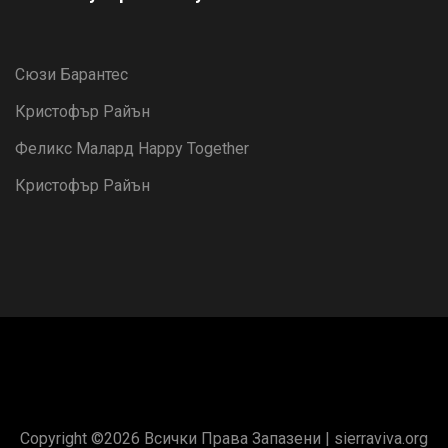
Сюзи Барантес
Кристофър Райън
Феликс Малард Happy Together
Кристофър Райън
Copyright ©
2026 Всички Права Запазени |
sierraviva.org