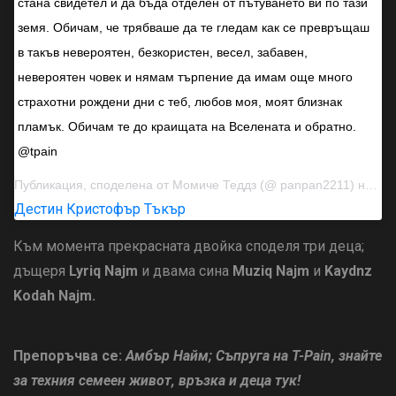
стана свидетел и да бъда отделен от пътуването ви по тази
земя. Обичам, че трябваше да те гледам как се превръщаш
в такъв невероятен, безкористен, весел, забавен,
невероятен човек и нямам търпение да имам още много
страхотни рождени дни с теб, любов моя, моят близнак
пламък. Обичам те до краищата на Вселената и обратно.
@tpain
Публикация, споделена от
Момиче Теддз
(@ panpan2211) на 30 септември 2018 г. в 10:33 ч. PDT
Дестин Кристофър Тъкър
Към момента прекрасната двойка споделя три деца;
дъщеря
Lyriq Najm
и двама сина
Muziq Najm
и
Kaydnz
Kodah Najm.
Препоръчва се:
Амбър Найм; Съпруга на T-Pain, знайте
за техния семеен живот, връзка и деца тук!