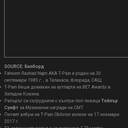
SOU
RCE: Билборд
Faheem Rashad Najm AKA T-Pain е роден на
30
септември 1985 г.
, в Талахаси, Флорида, САЩ
T-Pain беше домакин на аутпарти на BET Awards в
Западна Ковина.
Рапърът си сътрудничи с кънтри-поп певица
Тейлър
Суифт
за
Музикални награди на CMT.
Петият албум на T-Pain Oblivion излезе на 17 ноември
2017 г.