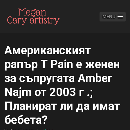
MENU
Американският
рапър T Pain е женен
за съпругата Amber
Najm от 2003 г .;
Планират ли да имат
бебета?