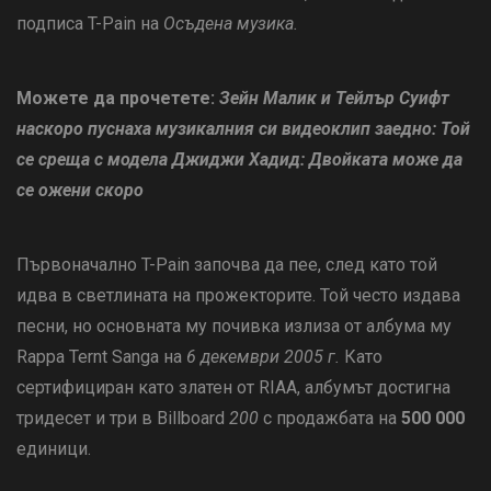
подписа T-Pain на
Осъдена музика.
Можете да прочетете:
Зейн Малик и Тейлър Суифт
наскоро пуснаха музикалния си видеоклип заедно: Той
се среща с модела Джиджи Хадид: Двойката може да
се ожени скоро
Първоначално T-Pain започва да пее, след като той
идва в светлината на прожекторите. Той често издава
песни, но основната му почивка излиза от албума му
Rappa Ternt Sanga на
6 декември 2005 г.
Като
сертифициран като златен от RIAA, албумът достигна
тридесет и три в Billboard
200
с продажбата на
500 000
единици.