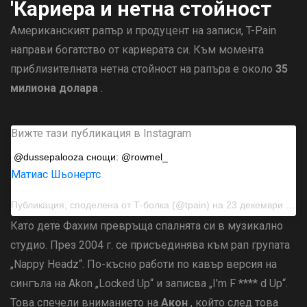
'Кариера и нетна стойност
Американският рапър и продуцент на записи, T-Pain
направи богатство от кариерата си. Към момента
приблизителната нетна стойност на рапъра е около
35
милиона долара
.
Вижте тази публикация в Instagram
@dussepalooza снощи: @rowmel_
Матиас Шьонертс
Публикация, споделена от
Т-болка
(@tpain) на 23 декември 2018 г. в 13:33 ч. PST
Като дете Фахим превръща спалнята си в музикално
студио. През 2004 г. се присъединява към рап групата
„Nappy Headz“. По-късно работи по кавър версия на
сингъла на Akon „Locked Up“ и записва „I'm F **** d Up“.
Това спечели вниманието на
Акон
, който след това