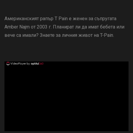
Американският рапър T Pain е женен за съпругата
Amber Najm от 2003 г. Планират ли да имат бебета или
вече са имали? Знаете за личния живот на T-Pain.
ad