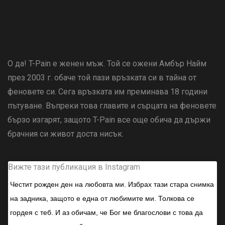
О да! T-Pain е женен мъж. Той се ожени Амбър Найм
през 2003 г. обаче той пази връзката си в тайна от
феновете си. Сега връзката им преминава 18 години
пътуване. Въпреки това главите и сърцата на феновете
бързо изгарят, защото T-Pain все още обича да държи
брачния си живот доста нисък.
Вижте тази публикация в Instagram
Честит рожден ден на любовта ми. Избрах тази стара снимка
на задника, защото е една от любимите ми. Толкова се
гордея с теб. И аз обичам, че Бог ме благослови с това да