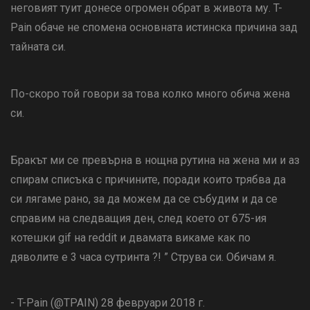
неговият туит донесе огромен обрат в живота му. T-
Pain обаче не спомена основната истинска причина зад
тайната си.
По-скоро той говори за това колко много обича жена
си.
Бракът ми се превърна в нощна рутина на жена ми и аз
спирам списъка с причините, поради които трябва да
си лягаме рано, за да можем да се събудим и да се
справим на следващия ден, след което от 675-ия
котешки gif на reddit и двамата викаме как по
дяволите е 3 часа сутринта ?! ” Струва си. Обичам я.
- T-Pain (@TPAIN) 28 февруари 2018 г.