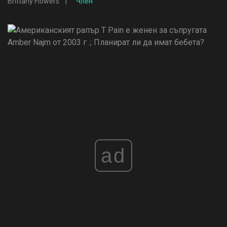
Brittany Flowers
Член
ad