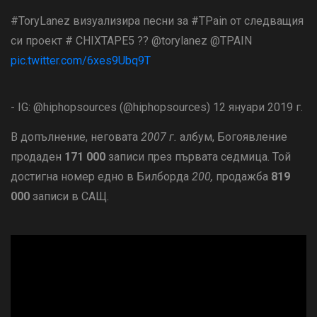
#ToryLanez визуализира песни за #TPain от следващия
си проект # CHIXTAPE5 ?? @torylanez @TPAIN
pic.twitter.com/6xes9Ubq9T
- IG: @hiphopsources (@hiphopsources) 12 януари 2019 г.
В допълнение, неговата
2007 г.
албум, Богоявление
продаден
171 000
записи през първата седмица. Той
достигна номер едно в Билборда
200,
продажба
819
000
записи в САЩ.