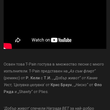
Освен това T-Pain гостува в множество песни с много
изпълнители. T-Pain представен на
„Аз съм флирт“
(ремикс) от
Р. Кели
с
Т.И.
,
„Добър живот“ от Кание
Уест,
'Целувка целувка'
от
Крис Браун
,
„Ниско“
от
Фло
Рида
и „Shawty“ от Plies.
'Добър живот'
спечели
Награда BET
за най-добро