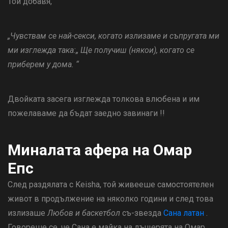
Той добавя,
„Чувствам се най-секси, когато излизаме и съпругата ми
ми изглежда така:„ Ще получиш (някои), когато се
приберем у дома. “
Двойката засега изглежда толкова влюбена и им
пожелаваме да бъдат заедно завинаги !!
Миналата афера на Омар
Епс
След раздялата с Keisha, той живееше самостоятелен
живот в продължение на няколко години и след това
излизаше
Любов и баскетбол
съ-звезда
Сана латан
.
Говореше се, че Сана е майка на дъщерята на Омар