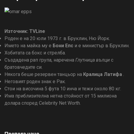
Източник: TVLine
Роден е на 20 юли 1973 г. в Бруклин, Ню Йорк.
Името на майка му е
Бони Епс
и е министър в Бруклин.
Хобитата са бокс и стрелба.
Създадена рап група, наречена
Глутница вълци
с
братовчедите си.
Някога беше резервен танцьор на
Кралица Латифа
.
Неговият роден знак е Рак.
Стои на височина 5 фута 10 инча и тежи около 80 кг.
Има приблизителна нетна стойност от 15 милиона
долара според Celebrity Net Worth.
Препоръчано