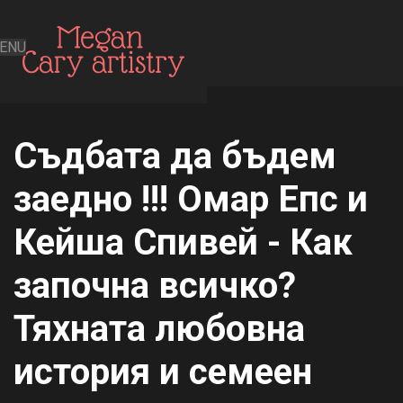
ENU
Съдбата да бъдем
заедно !!! Омар Епс и
Кейша Спивей - Как
започна всичко?
Тяхната любовна
история и семеен