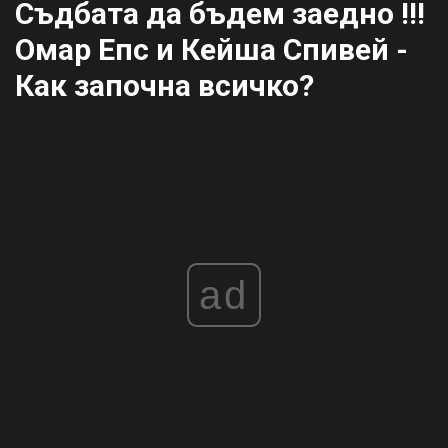
Съдбата да бъдем заедно !!!
Омар Епс и Кейша Спивей -
Как започна всичко?
ad