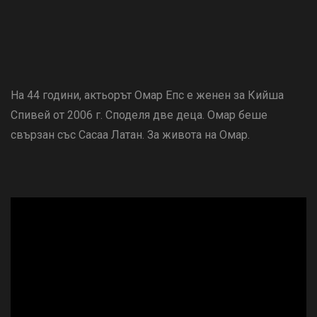
На 44 години, актьорът Омар Епс е женен за Кийша
Спивей от 2006 г. Споделя две деца. Омар беше
свързан със Сасаа Латан. За живота на Омар.
ad