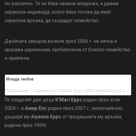
по-различно. Те не бяха наивни младежи, а двама
сериозни индивида, които бяха готови да имат
сериозна връзка, да създадат семейство.
Двойката завърза възела през 2006 г. на лична и
красива церемония, заобиколена от близко семейство
и приятели.
Млада любов
Публикация, споделена от
Keisha Epps
(@lovekeishaepps) на 20 януари 2018 г. в 11:47 ч. PST
Те споделят две деца
K'Mari Epps
роден през юли
2004 г. и
Амир Епс
роден през 2007 г., включително
дъщеря му
Aiyanna Epps
от предишната му връзка,
родена през 1999г.