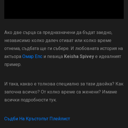
Ако две сърца са предназначени да бъдат заедно,
независимо колко далеч отиват или колко време
отнема, съдбата ще ги събере. И любовната история на
актьора
Омар Епс
и певица
Keisha Spivey
е идеалният
пример.
И така, какво е толкова специално за тази двойка? Как
започна всичко? От колко време са женени? Имаме
всички подробности тук.
Съдби На Кръстопът Плейлист