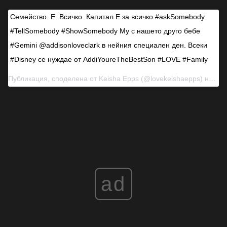
Семейство. Е. Всичко. Капитал Е за всичко #askSomebody
#TellSomebody #ShowSomebody My с нашето друго бебе
#Gemini @addisonloveclark в нейния специален ден. Всеки
#Disney се нуждае от AddiYoureTheBestSon #LOVE #Family
Публикация, споделена от
Keisha Epps
(@lovekeishaepps) на 6 юни 2018 г. в 15:39 ч. PDT
ad