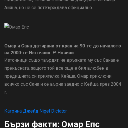
Айяна, но не се потвърждава официално.
Омар и Сана датирани от края на 90-те до началото
на 2000-те
Източник: E! Новини
Източници също твърдят, че връзката му със Санаа е
прекъсната, защото той все още е бил влюбен в
предишната си приятелка Кейша. Омар приключи
всичко със Сана и се върна заедно с Кейша през 2004
г.
Катрина Джейд Nigel Dictator
Бързи факти: Омар Епс