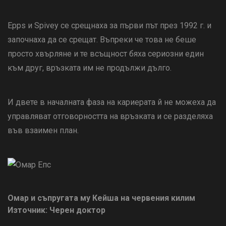
Epps и Spivey се срещнаха за първи път през 1992 г. и
започнаха да се срещат. Въпреки че това не беше
просто хвърляне и те всъщност бяха сериозни един
към друг, връзката им не продължи дълго.
И двете в началната фаза на кариерата й не можеха да
управляват отговорността на връзката и се разделяха
във взаимен план.
Омар и съпругата му Кейша на червения килим
Източник: Черен доктор